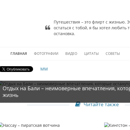
Путешествия – это флирт с жизнью. Эт
Автор цитаты
остаться с тобой, я бы хотел любить 
Лиза Сен-Обен-де-Теран
и 
остановка.
ГЛАВНАЯ
ФОТОГРАФИИ
ВИДЕО
ЦИТАТЫ
СОВЕТЫ
MM
Отдых на Бали – неимоверные впечатления, кото
жизнь
Читайте также