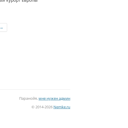
й курорт Европы
 →
Паранойя,
мне нужен админ
© 2014-2026
Nemke.ru