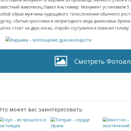
известный живописец Павел Альтхамер. Монумент установили 5 л
собой образ мужчины худощавого телосложения обычного роста
куртку, сбитые кроссовки и непригодного вида джинсовые брюки
шатко стоит на двух ногах, «герой» ссутулился и повесил голову.
Смотреть Фотоа
Это может вас заинтересовать: