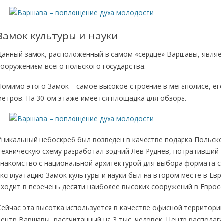
Замок культуры и науки
Данный замок, расположенный в самом «сердце» Варшавы, явля
сооружением всего польского государства.
Помимо этого Замок – самое высокое строение в мегаполисе, ег
метров. На 30-ом этаже имеется площадка для обзора.
Уникальный небоскреб был возведен в качестве подарка Польско
Техническую схему разработал зодчий Лев Руднев, потративший 
знакомство с национальной архитектурой для выбора формата с
эксплуатацию Замок культуры и науки был на втором месте в Евр
входит в перечень десяти наиболее высоких сооружений в Еврос
Сейчас эта высотка используется в качестве офисной территории
центр Варшавы, рассчитанный на 3 тыс. человек. Центр располага