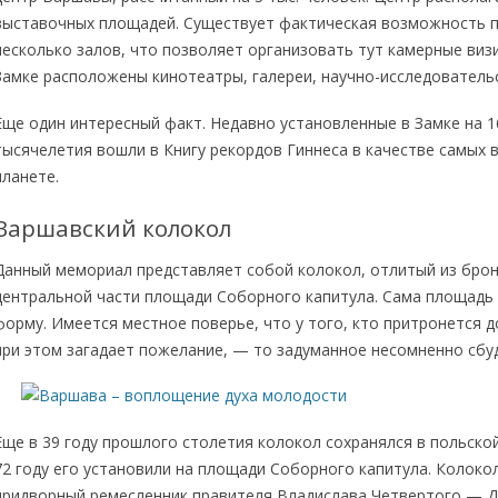
выставочных площадей. Существует фактическая возможность 
несколько залов, что позволяет организовать тут камерные визи
Замке расположены кинотеатры, галереи, научно-исследовательс
Еще один интересный факт. Недавно установленные в Замке на 
тысячелетия вошли в Книгу рекордов Гиннеса в качестве самых 
планете.
Варшавский колокол
Данный мемориал представляет собой колокол, отлитый из брон
центральной части площади Соборного капитула. Сама площадь 
форму. Имеется местное поверье, что у того, кто притронется д
при этом загадает пожелание, — то задуманное несомненно сбу
Еще в 39 году прошлого столетия колокол сохранялся в польской
72 году его установили на площади Соборного капитула. Колокол
придворный ремесленник правителя Владислава Четвертого — Да