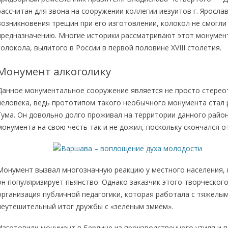
рассчитан для звона на сооружении коллегии иезуитов г. Яросла
возникновения трещин при его изготовлении, колокол не смогли
предназначению. Многие историки рассматривают этот монумент
колокола, вылитого в России в первой половине XVIII столетия.
Монумент алкоголику
Данное монументальное сооружение является не просто стере
человека, ведь прототипом такого необычного монумента стал
Гума. Он довольно долго проживал на территории данного райо
монумента на свою честь так и не дожил, поскольку скончался о
Монумент вызвал многозначную реакцию у местного населения, 
он популяризирует пьянство. Однако заказчик этого творческо
организация публичной педагогики, которая работала с тяжелым
неутешительный итог дружбы с «зеленым змием».
Изготовили монумент в Берлине из производственного утиля и п