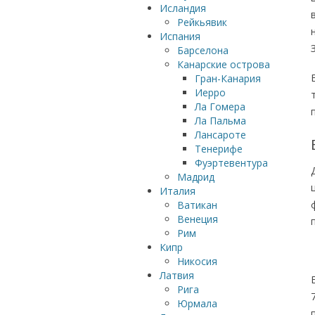
Исландия
Рейкьявик
Испания
Барселона
Канарские острова
Гран-Канария
Иерро
Ла Гомера
Ла Пальма
Лансароте
Тенерифе
Фуэртевентура
Мадрид
Италия
Ватикан
Венеция
Рим
Кипр
Никосия
Латвия
Рига
Юрмала