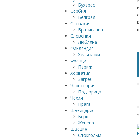
Бухарест
Сербия
Белград
Словакия
Братислава
Словения
Любляна
Финляндия
Хельсинки
Франция
Париж
Хорватия
Загреб
Черногория
Подгорица
Чехия
Прага
Швейцария
Берн
Женева
Швеция
Стокгольм