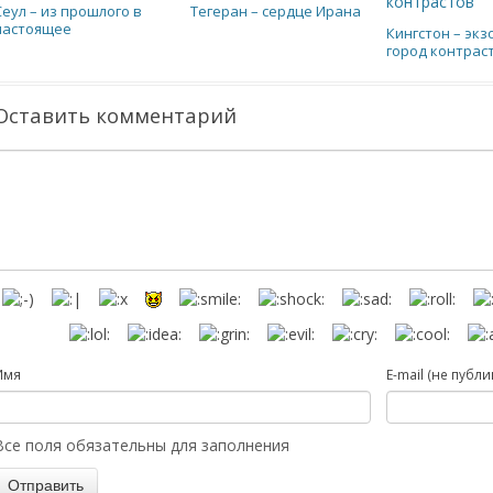
Сеул – из прошлого в
Тегеран – сердце Ирана
настоящее
Кингстон – эк
город контрас
Оставить комментарий
Имя
E-mail (не публи
Все поля обязательны для заполнения