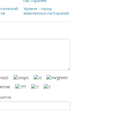
зотический
Урумчи – город
тов
живописных пасторалей
куется)