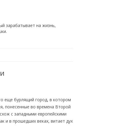
ый зарабатывает на жизнь,
Тематика
шки.
городах
ти
то еще бурлящий город, в котором
я, понесенные во времена Второй
 схож с западными европейскими
ак и в прошедших веках, витает дух