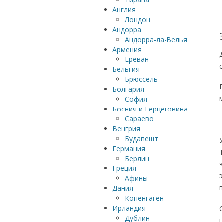
Англия
Лондон
Андорра
Андорра-ла-Велья
Армения
Ереван
Бельгия
Брюссель
Болгария
София
Босния и Герцеговина
Сараево
Венгрия
Будапешт
Германия
Берлин
Греция
Афины
Дания
Копенгаген
Ирландия
Дублин