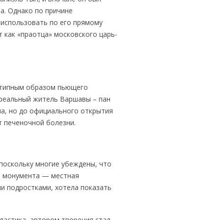
ва. Однако по причине
 использовать по его прямому
 как «праотца» московского царь-
отипным образом пьющего
 реальный житель Варшавы – пан
на, но до официального открытия
т печеночной болезни.
поскольку многие убеждены, что
го монумента — местная
и подростками, хотела показать
ластика, автором творения стал