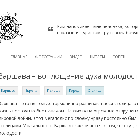
Рим напоминает мне человека, котор
Автор цитаты
показывая туристам труп своей бабу
Джеймс Джойс
о 
ГЛАВНАЯ
ФОТОГРАФИИ
ВИДЕО
ЦИТАТЫ
СОВЕТЫ
Варшава – воплощение духа молодос
Варшава
Европа
Польша
Город
Столица
Варшава – это не только гармонично развивающаяся столица, э
жизнь постоянно бьет ключом. Невзирая на огромные разрушени
мировой войны, этот мегаполис по своему нраву постоянно был
столицами. Уникальность Варшавы заключается в том, что тут, к
молодости.