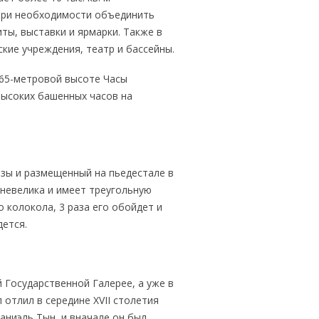
при необходимости объединить
ты, выставки и ярмарки. Также в
кие учреждения, театр и бассейны.
165-метровой высоте Часы
высоких башенных часов на
зы и размещенный на пьедестале в
невелика и имеет треугольную
о колокола, 3 раза его обойдет и
дется.
 Государственной Галерее, а уже в
 отлил в середине XVII столетия
ниэль Тын, и вначале он был