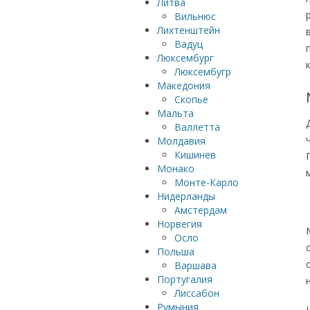
Литва
Вильнюс
Лихтенштейн
Вадуц
Люксембург
Люксембугр
Македония
Скопье
Мальта
Валлетта
Молдавия
Кишинев
Монако
Монте-Карло
Нидерланды
Амстердам
Норвегия
Осло
Польша
Варшава
Португалия
Лиссабон
Румыния