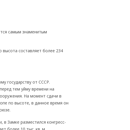
ется самым знаменитым
о высота составляет более 234
му государству от СССР.
перед тем уйму времени на
ооружения. На момент сдачи в
опе по высоте, в данное время он
оюзе.
, в Замке разместился конгресс-
ет более 10 тыс. кв. м