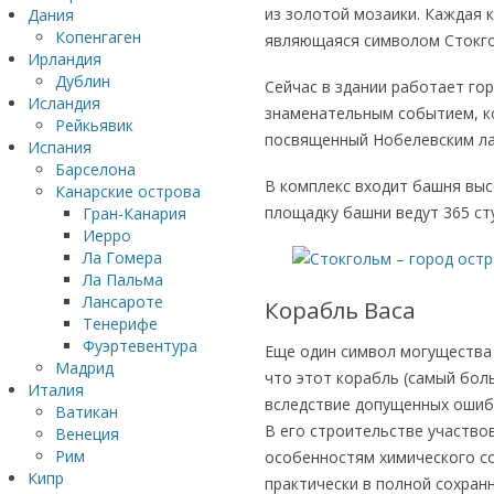
из золотой мозаики. Каждая 
Дания
Копенгаген
являющаяся символом Стокго
Ирландия
Дублин
Сейчас в здании работает го
Исландия
знаменательным событием, ко
Рейкьявик
посвященный Нобелевским ла
Испания
Барселона
В комплекс входит башня выс
Канарские острова
площадку башни ведут 365 ст
Гран-Канария
Иерро
Ла Гомера
Ла Пальма
Лансароте
Корабль Васа
Тенерифе
Фуэртевентура
Еще один символ могущества 
Мадрид
что этот корабль (самый бол
Италия
вследствие допущенных ошибок
Ватикан
В его строительстве участво
Венеция
Рим
особенностям химического со
Кипр
практически в полной сохранн