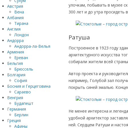
Сухум
улочкам, побывать в музее с
Австрия
Вена
300 лет и до утра просидеть 
Албания
Тирана
Англия
Лондон
Ратуша
Андорра
Андорра-ла-Велья
Построенное в 1923 году зда
Армения
архитектурного искусства то
Ереван
собирали жители всей страны
Бельгия
Брюссель
Автор проекта и руководитель
Болгария
например, Голубой зал получ
София
Босния и Герцеговина
покрыть синей эмалью. Конце
Сараево
Венгрия
Будапешт
Германия
Не менее интересна и легенда
Берлин
удобной архитектор заставля
Греция
ней. Сердцем Ратуши и насто
Афины