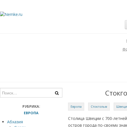
Фо
Стокго
РУБРИКА:
Европа
Стокгольм
Швеци
ЕВРОПА
Столица Швеции с 700-летней
Абхазия
остров города по-своему зна