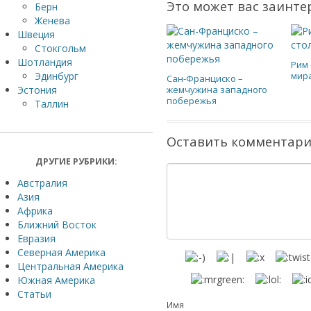
Это может вас заинте
Берн
Женева
Швеция
Стокгольм
Шотландия
Рим 
мир
Эдинбург
Сан-Франциско –
жемчужина западного
Эстония
побережья
Таллин
Оставить комментар
ДРУГИЕ РУБРИКИ:
Австралия
Азия
Африка
Ближний Восток
Евразия
Северная Америка
Центральная Америка
Южная Америка
Статьи
Имя