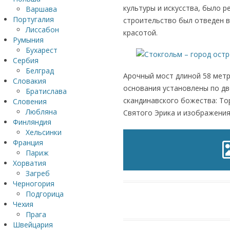
культуры и искусства, было р
Варшава
Португалия
строительство был отведен вс
Лиссабон
красотой.
Румыния
Бухарест
Сербия
Белград
Арочный мост длиной 58 метр
Словакия
основания установлены по дв
Братислава
скандинавского божества: То
Словения
Любляна
Святого Эрика и изображения
Финляндия
Хельсинки
Франция
Париж
Хорватия
Загреб
Черногория
Подгорица
Чехия
Прага
Швейцария