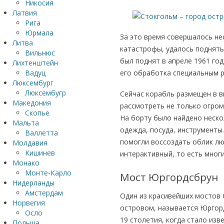
Никосия
Латвия
Рига
Юрмала
За это время совершалось не
Литва
катастрофы, удалось поднять 
Вильнюс
был поднят в апреле 1961 год
Лихтенштейн
Вадуц
его обработка специальным 
Люксембург
Люксембугр
Сейчас корабль размещен в в
Македония
рассмотреть не только огром
Скопье
На борту было найдено неско
Мальта
одежда, посуда, инструменты
Валлетта
помогли воссоздать облик лю
Молдавия
Кишинев
интерактивный, то есть мног
Монако
Монте-Карло
Мост Юргордсбрун
Нидерланды
Амстердам
Один из красивейших мостов 
Норвегия
островом, называется Юргорд
Осло
19 столетия, когда стало из
Польша