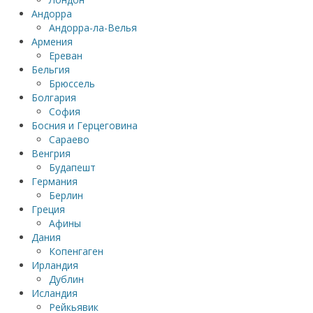
Андорра
Андорра-ла-Велья
Армения
Ереван
Бельгия
Брюссель
Болгария
София
Босния и Герцеговина
Сараево
Венгрия
Будапешт
Германия
Берлин
Греция
Афины
Дания
Копенгаген
Ирландия
Дублин
Исландия
Рейкьявик