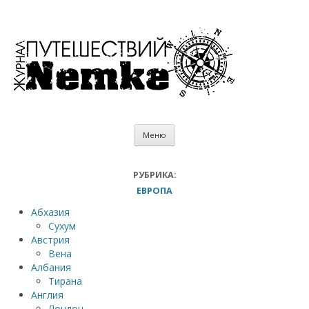
Меню
Главная
РУБРИКА:
ЕВРОПА
Фотографии
Абхазия
Видео
Сухум
Цитаты
Австрия
Вена
Советы
Албания
Тирана
Англия
Лондон