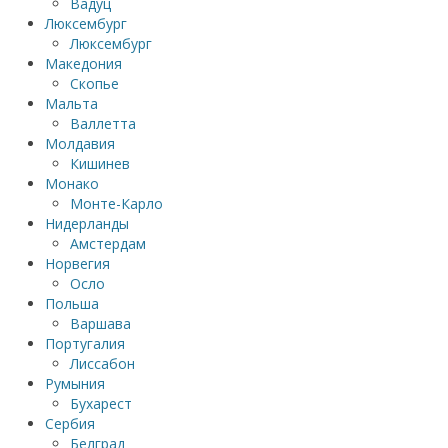
Вадуц
Люксембург
Люксембург
Македония
Скопье
Мальта
Валлетта
Молдавия
Кишинев
Монако
Монте-Карло
Нидерланды
Амстердам
Норвегия
Осло
Польша
Варшава
Португалия
Лиссабон
Румыния
Бухарест
Сербия
Белград