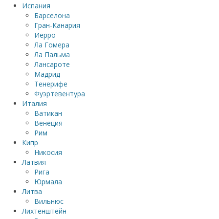
Испания
Барселона
Гран-Канария
Иерро
Ла Гомера
Ла Пальма
Лансароте
Мадрид
Тенерифе
Фуэртевентура
Италия
Ватикан
Венеция
Рим
Кипр
Никосия
Латвия
Рига
Юрмала
Литва
Вильнюс
Лихтенштейн