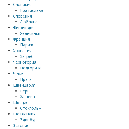
Словакия
Братислава
Словения
Любляна
Финляндия
Хельсинки
Франция
Париж
Хорватия
Загреб
Черногория
Подгорица
Чехия
Прага
Швейцария
Берн
Женева
Швеция
Стокгольм
Шотландия
Эдинбург
Эстония