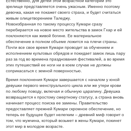
Естественно, для детей этой возрастной категории это
зрелище представляется очень ужасным. Именно поэтому
девочка, какая не покажет своего страха, и будет считаться
живым олицетворением Таледжу.
Новоизбранная по такому процессу Кумари сразу
перебирается на новое место жительства в замок Гхар и ей
поклоняются как живой богине. Ее материальное
обеспечение в полном объеме ложится на плечи страны.
Почти все свое время Кумари проводит за обучением и
исполнением культовых обрядов и покидает замок лишь пару
раз за год во времена празднования фестивалей, а во время
этих путешествий ее ноги ни в коем случае не должны
соприкасаться с земной поверхностью.
Время поклонения Кумари завершается с началом у юной
девушки первого менструального цикла или же утери крови
по любому поводу, включая и обычную царапину. Девушка
возвращается к простому смертному статусу, а страна вновь
начинает процесс поиска ее замены. Правительство
предоставляет прежней Кумари скромное обеспечение, но
теперь ее будущее будет нелегким – древний миф говорит о
том, что мужчина, который возьмет в жены Кумари, покинет
этот мир в молодом возрасте.