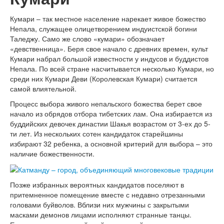
Кумари – так местное население нарекает живое божество
Непала, служащее олицетворением индуистской богини
Таледжу. Само же слово «кумари» обозначает
«девственница». Беря свое начало с древних времен, культ
Кумари набрал большой известности у индусов и буддистов
Непала. По всей стране насчитывается несколько Кумари, но
среди них Кумари Деви (Королевская Кумари) считается
самой влиятельной.
Процесс выбора живого непальского божества берет свое
начало из обрядов отбора тибетских лам. Она избирается из
буддийских девочек династии Шакья возрастом от 3-ех до 5-
ти лет. Из нескольких сотен кандидаток старейшины
избирают 32 ребенка, а основной критерий для выбора – это
наличие божественности.
Позже избранных вероятных кандидатов поселяют в
притемненное помещение вместе с недавно отрезанными
головами буйволов. Вблизи них мужчины с закрытыми
масками демонов лицами исполняют странные танцы.