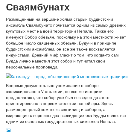
Сваямбунатх
Размещенный на вершине холма старый буддистский
ансамбль Сваямбунатх почитается одним из самых древних
культовых мест на всей территории Непала. Также его
именуют Собор обезьян, поскольку на этой местности живет
большое число священных обезьян. Будучи в принципе
буддистским ансамблем, он все же также восхваляется
индуистами. Древний миф гласит о том, что когда-то сам
Будда лично навестил этот собор и тут читал свои
персональные проповеди.
Впервые документально упоминание о соборе
зафиксировано в V столетии, но все же историки
предполагают, что собор уже был возведен до этого –
ориентировочно в первом столетии нашей эры. Здесь
размещен целый комплекс святилищ и соборов, а
взирающие с вершины два всевидящих ока Будды являются
одним из основных государственных символов Непала.