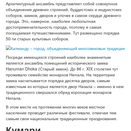
Архитектурный ансамбль представляет собой совокупное
объединение древних строений, буддистских и индуистских
соборов, замков, дворов и улочек в самом сердце древнего
города. Это, наверное, наиболее любопытная
достопримечательность города, поэтому и самая
посещаемая путешественниками. Тут размещено порядка
50-ти старых культовых соборов.
Посреди имеющихся строений наиболее знаменитым
является ансамбль помещений исторического замка
Hanuman Dhoka (Старый замок). До 86 г. XIX столетия тут
проживало семейство монархов Непала. На территории
замка насчитывается порядка десятка дворов, самым
известным из которых является двор Назала – именно в нем
традиционного свершался обряд коронации монархов
Непала.
В этом месте на протяжении многих веков местное
население проводит различные фестивали, отмечая тем
самым свои национальные традиционные празднования.
Кумари