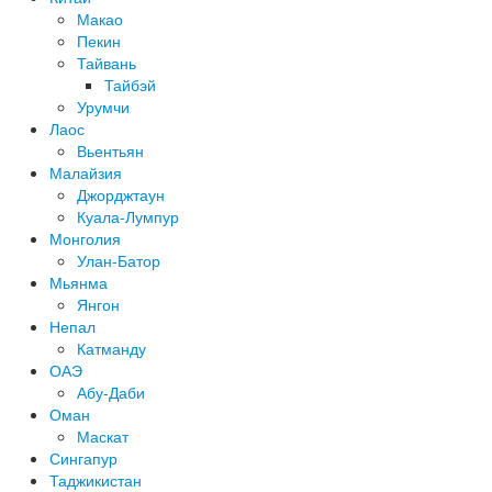
Макао
Пекин
Тайвань
Тайбэй
Урумчи
Лаос
Вьентьян
Малайзия
Джорджтаун
Куала-Лумпур
Монголия
Улан-Батор
Мьянма
Янгон
Непал
Катманду
ОАЭ
Абу-Даби
Оман
Маскат
Сингапур
Таджикистан