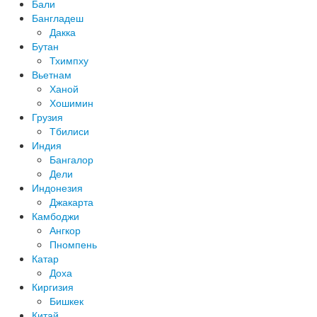
Бали
Бангладеш
Дакка
Бутан
Тхимпху
Вьетнам
Ханой
Хошимин
Грузия
Тбилиси
Индия
Бангалор
Дели
Индонезия
Джакарта
Камбоджи
Ангкор
Пномпень
Катар
Доха
Киргизия
Бишкек
Китай