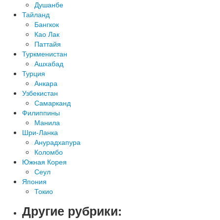
Душанбе
Тайланд
Бангкок
Као Лак
Паттайя
Туркменистан
Ашхабад
Турция
Анкара
Узбекистан
Самарканд
Филиппины
Манила
Шри-Ланка
Анурадхапура
Коломбо
Южная Корея
Сеул
Япония
Токио
Другие рубрики: