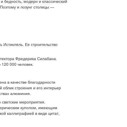
 и бедность, модерн и классический
 Поэтому и лозунг столицы —
 Истикляль. Ее строительство
итектора Фредерика Силабана.
 120 000 человек.
ена в качестве благодарности
 облик строения и его интерьер
ствах алюминия.
е светские мероприятия.
ферическим куполом, имеющим
ой каллиграфией в виде цитат,