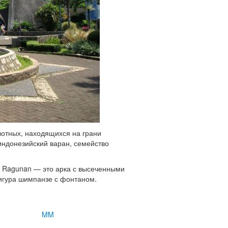
вотных, находящихся на грани
индонезийский варан, семейство
ь Ragunan — это арка с высеченными
игура шимпанзе с фонтаном.
MM