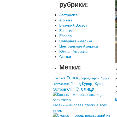
рубрики:
Австралия
Африка
Ближний Восток
Евразия
Европа
Северная Америка
Центральная Америка
Южная Америка
Статьи
Метки:
Город
Life hack
Город-Герой
Город-
Город-Курорт
Курорт
Государство
Столица
Остров
СНГ
Казань – мировая столица всех
татар