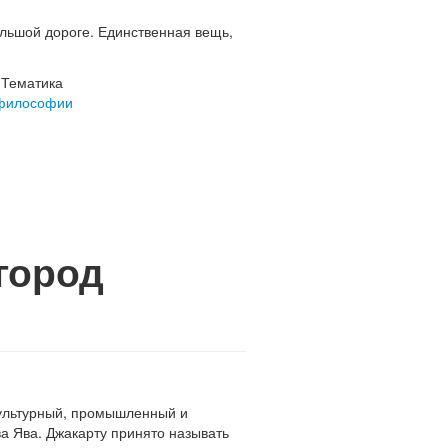
ольшой дороге. Единственная вещь,
Тематика
философии
город
культурный, промышленный и
а Ява. Джакарту принято называть