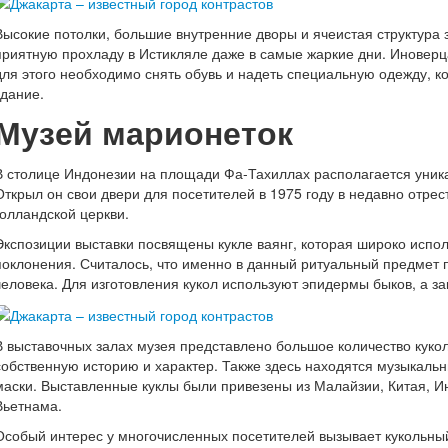
Высокие потолки, большие внутренние дворы и ячеистая структура 
приятную прохладу в Истикляле даже в самые жаркие дни. Инове
для этого необходимо снять обувь и надеть специальную одежду, к
здание.
Музей марионеток
В столице Индонезии на площади Фа-Тахиллах располагается уника
Открыл он свои двери для посетителей в 1975 году в недавно отре
голландской церкви.
Экспозиции выставки посвящены кукле ваянг, которая широко испол
поклонения. Считалось, что именно в данный ритуальный предме
человека. Для изготовления кукол используют эпидермы быков, а з
В выставочных залах музея представлено большое количество кукол
собственную историю и характер. Также здесь находятся музыкальн
маски. Выставленные куклы были привезены из Малайзии, Китая, И
Вьетнама.
Особый интерес у многочисленных посетителей вызывает кукольный