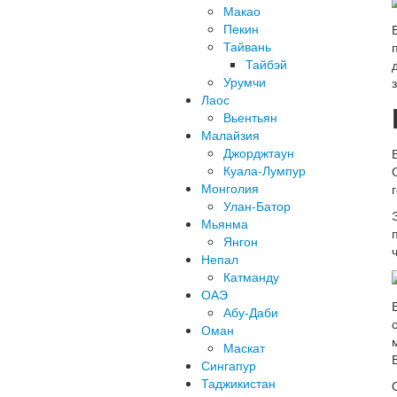
Макао
Пекин
Тайвань
Тайбэй
Урумчи
Лаос
Вьентьян
Малайзия
Джорджтаун
Куала-Лумпур
Монголия
Улан-Батор
Мьянма
Янгон
Непал
Катманду
ОАЭ
Абу-Даби
Оман
Маскат
Сингапур
Таджикистан