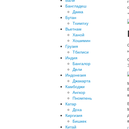
Бали
Бангладеш
Дакка
Бутан
Тхимпху
Вьетнам
Ханой
Хошимин
Грузия
Тбилиси
Индия
Бангалор
Дели
Индонезия
Джакарта
Камбоджи
Ангкор
Пномпень
Катар
Доха
Киргизия
Бишкек
Китай