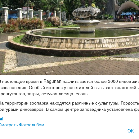
В настоящее время в Ragunan насчитывается более 3000 видов жи
исчезновения. Особый интерес у посетителей вызывает гигантский 
орангутангов, тигры, летучая лисица, слоны.
На территории зоопарка находятся различные скульптуры. Гордост
фигурами динозавров. В самом центре заповедника установлена ф
Смотреть Фотоальбом
OK