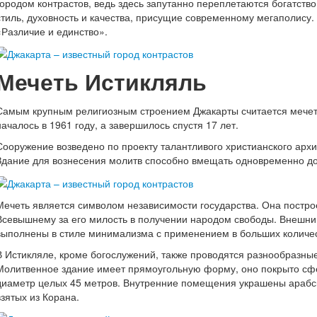
городом контрастов, ведь здесь запутанно переплетаются богатство
стиль, духовность и качества, присущие современному мегаполису.
«Различие и единство».
Мечеть Истикляль
Самым крупным религиозным строением Джакарты считается мечеть
началось в 1961 году, а завершилось спустя 17 лет.
Сооружение возведено по проекту талантливого христианского арх
Здание для вознесения молитв способно вмещать одновременно до
Мечеть является символом независимости государства. Она постро
Всевышнему за его милость в получении народом свободы. Внешний
выполнены в стиле минимализма с применением в больших количе
В Истикляле, кроме богослужений, также проводятся разнообразны
Молитвенное здание имеет прямоугольную форму, оно покрыто с
диаметр целых 45 метров. Внутренние помещения украшены арабск
взятых из Корана.