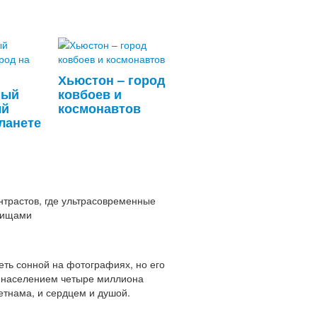
Хьюстон – город
мый
ковбоев и
ый
космонавтов
планете
нтрастов, где ультрасовременные
лищами
еть сонной на фотографиях, но его
С населением четыре миллиона
етнама, и сердцем и душой.