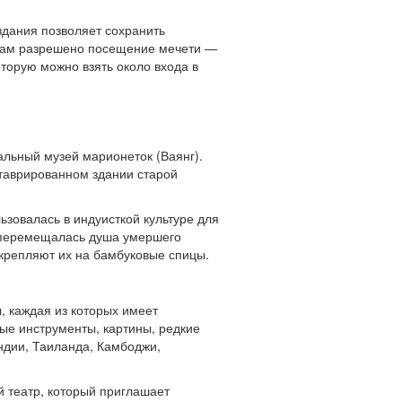
здания позволяет сохранить
рцам разрешено посещение мечети —
оторую можно взять около входа в
льный музей марионеток (Ваянг).
ставрированном здании старой
ьзовалась в индуисткой культуре для
т перемещалась душа умершего
акрепляют их на бамбуковые спицы.
, каждая из которых имеет
ые инструменты, картины, редкие
ндии, Таиланда, Камбоджи,
 театр, который приглашает