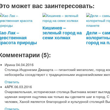
Это может вас заинтересовать:
Кишинев –
Као Лак –
зеленый город на
Дели – са
девственная
семи холмах
колоритн
красота природы
город на 
Комментарии (5):
Ирина
04.04.2016
Столица Индонезии Джакарта — гигантский мегаполис, город ко
небоскребы соседствуют с традиционными индонезийскими жи
Ответить
4APK
06.03.2016
Очаровательная, историческая столица Вьетнама может выгляд
шумная энергия ощутима как только вы сделаете шаг в город. 
человек, Ханой является благородной и культурной столицей Вь
Ответить