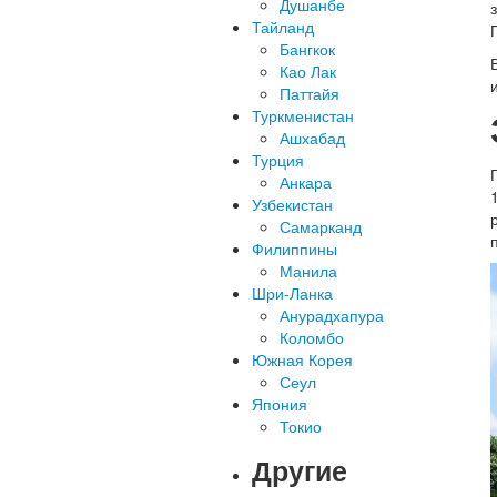
Душанбе
Тайланд
Бангкок
Као Лак
Паттайя
Туркменистан
Ашхабад
Турция
Анкара
Узбекистан
Самарканд
Филиппины
Манила
Шри-Ланка
Анурадхапура
Коломбо
Южная Корея
Сеул
Япония
Токио
Другие