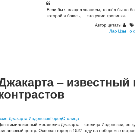
Если бы я владел знанием, то шёл бы по б
которой я боюсь, — это узкие тропинки.
Автор цитаты
Лао Цзы
о 
Джакарта – известный 
контрастов
Азия
Джакарта
Индонезия
Город
Столица
Девятимиллионный мегаполис Джакарта – столица Индонезии, ее 
финансовый центр. Основан город в 1527 году на побережье остров