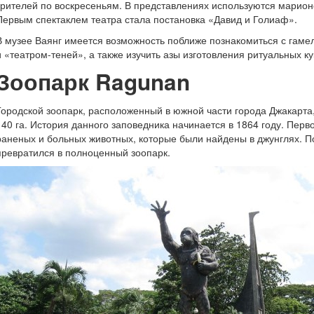
зрителей по воскресеньям. В представлениях используются марион
Первым спектаклем театра стала постановка «Давид и Голиаф».
В музее Ваянг имеется возможность поближе познакомиться с гам
и «театром-теней», а также изучить азы изготовления ритуальных ку
Зоопарк Ragunan
Городской зоопарк, расположенный в южной части города Джакарта
140 га. История данного заповедника начинается в 1864 году. Перв
раненых и больных животных, которые были найдены в джунглях. 
превратился в полноценный зоопарк.