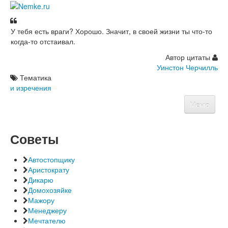
У тебя есть враги? Хорошо. Значит, в своей жизни ты что-то
когда-то отстаивал.
Автор цитаты
Уинстон Черчилль
Тематика
и изречения
Меню
Главная
Фотографии
Советы
Видео
Цитаты
Советы
Автостопщику
Аристократу
Дикарю
Домохозяйке
Мажору
Менеджеру
Мечтателю