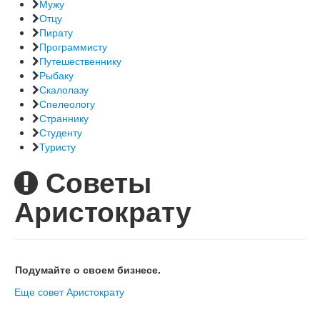
Мужу
Отцу
Пирату
Программисту
Путешественнику
Рыбаку
Скалолазу
Спелеологу
Страннику
Студенту
Туристу
Советы
Аристократу
Подумайте о своем бизнесе.
Еще совет
Аристократу