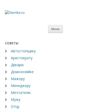
Меню
Главная
СОВЕТЫ
Фотографии
Автостопщику
Аристократу
Видео
Дикарю
Цитаты
Домохозяйке
Советы
Мажору
Менеджеру
Мечтателю
Мужу
Отцу