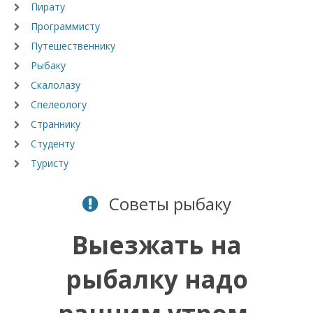
Пирату
Программисту
Путешественнику
Рыбаку
Скалолазу
Спелеологу
Страннику
Студенту
Туристу
Советы
рыбаку
Выезжать на
рыбалку надо